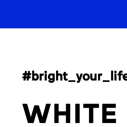
#bright_your_lif
WHITE 