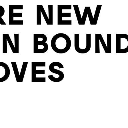
RE NEW
ON BOUND
OVES