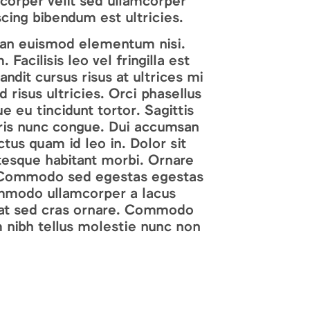
mcorper velit sed ullamcorper
scing bibendum est ultricies.
ean euismod elementum nisi.
acilisis leo vel fringilla est
andit cursus risus at ultrices mi
risus ultricies. Orci phasellus
e eu tincidunt tortor. Sagittis
ris nunc congue. Dui accumsan
ctus quam id leo in. Dolor sit
ntesque habitant morbi. Ornare
t. Commodo sed egestas egestas
ommodo ullamcorper a lacus
pat sed cras ornare. Commodo
 nibh tellus molestie nunc non