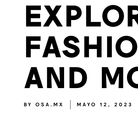
EXPLO
FASHI
AND M
BY
OSA.MX
MAYO 12, 2023