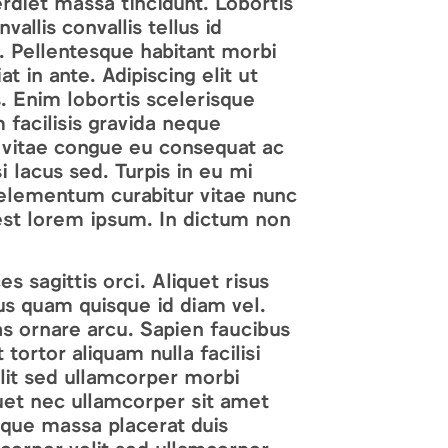
diet massa tincidunt. Lobortis
allis convallis tellus id
s. Pellentesque habitant morbi
at in ante. Adipiscing elit ut
. Enim lobortis scelerisque
 facilisis gravida neque
a vitae congue eu consequat ac
i lacus sed. Turpis in eu mi
elementum curabitur vitae nunc
est lorem ipsum. In dictum non
es sagittis orci. Aliquet risus
ius quam quisque id diam vel.
as ornare arcu. Sapien faucibus
tortor aliquam nulla facilisi
lit sed ullamcorper morbi
quet nec ullamcorper sit amet
sque massa placerat duis