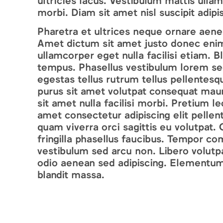
ultricies lacus. Vestibulum mattis ulla
morbi. Diam sit amet nisl suscipit adipi
Pharetra et ultrices neque ornare aen
Amet dictum sit amet justo donec enim. F
ullamcorper eget nulla facilisi etiam. Bl
tempus. Phasellus vestibulum lorem sed 
egestas tellus rutrum tellus pellentesqu
purus sit amet volutpat consequat mau
sit amet nulla facilisi morbi. Pretium le
amet consectetur adipiscing elit pelle
quam viverra orci sagittis eu volutpa
fringilla phasellus faucibus. Tempor c
vestibulum sed arcu non. Libero volut
odio aenean sed adipiscing. Elementum
blandit massa.