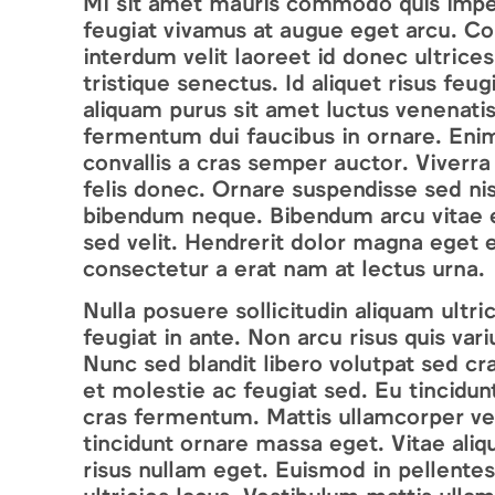
Mi sit amet mauris commodo quis imper
feugiat vivamus at augue eget arcu. Conv
interdum velit laoreet id donec ultrice
tristique senectus. Id aliquet risus feugi
aliquam purus sit amet luctus venenatis
fermentum dui faucibus in ornare. Enim
convallis a cras semper auctor. Viverr
felis donec. Ornare suspendisse sed nis
bibendum neque. Bibendum arcu vitae 
sed velit. Hendrerit dolor magna eget 
consectetur a erat nam at lectus urna.
Nulla posuere sollicitudin aliquam ultric
feugiat in ante. Non arcu risus quis var
Nunc sed blandit libero volutpat sed cr
et molestie ac feugiat sed. Eu tincidunt 
cras fermentum. Mattis ullamcorper ve
tincidunt ornare massa eget. Vitae ali
risus nullam eget. Euismod in pellente