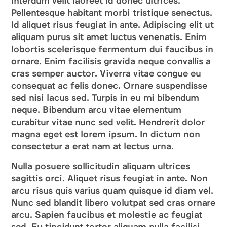
interdum velit laoreet id donec ultrices.
Pellentesque habitant morbi tristique senectus.
Id aliquet risus feugiat in ante. Adipiscing elit ut
aliquam purus sit amet luctus venenatis. Enim
lobortis scelerisque fermentum dui faucibus in
ornare. Enim facilisis gravida neque convallis a
cras semper auctor. Viverra vitae congue eu
consequat ac felis donec. Ornare suspendisse
sed nisi lacus sed. Turpis in eu mi bibendum
neque. Bibendum arcu vitae elementum
curabitur vitae nunc sed velit. Hendrerit dolor
magna eget est lorem ipsum. In dictum non
consectetur a erat nam at lectus urna.
Nulla posuere sollicitudin aliquam ultrices
sagittis orci. Aliquet risus feugiat in ante. Non
arcu risus quis varius quam quisque id diam vel.
Nunc sed blandit libero volutpat sed cras ornare
arcu. Sapien faucibus et molestie ac feugiat
sed. Eu tincidunt tortor aliquam nulla facilisi